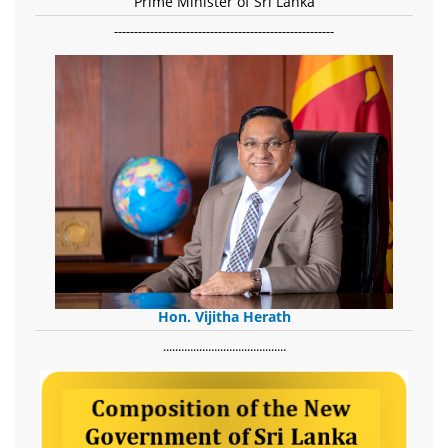
Prime Minister of Sri Lanka
-------------------------------------------------------
Hon. Vijitha Herath
​.........................................