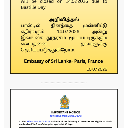
......................................................