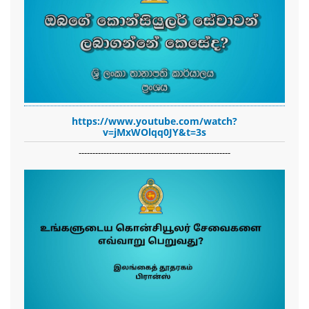
https://www.youtube.com/watch?
v=jMxWOlqq0JY&t=3s
-------------------------------------------------------