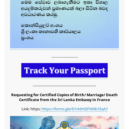
...............................
-------------------------------------------------------
Requesting for Certified Copies of Birth/ Marriage/ Death
Certificate from the Sri Lanka Embassy in France
Link: https:
https://forms.gle/D1rk9r92FNNb1EaA7