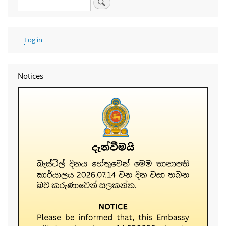
Search
User
Log in
account
menu
Notices