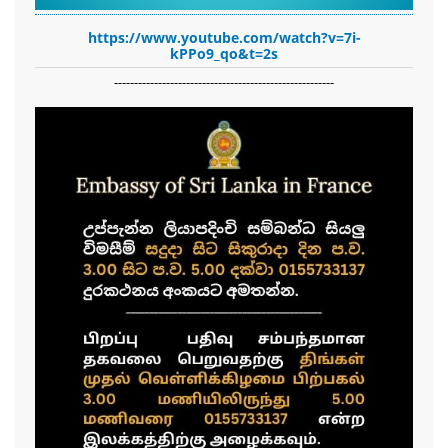
https://www.youtube.com/watch?v=7i-
kPPo9_qo&t=2s
-------------------------------------------------------