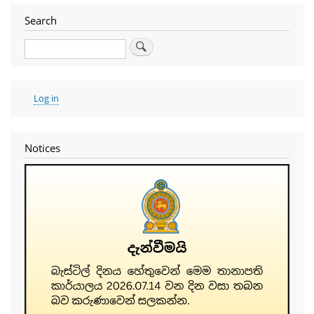
Search
Search
User
Log in
account
menu
Notices