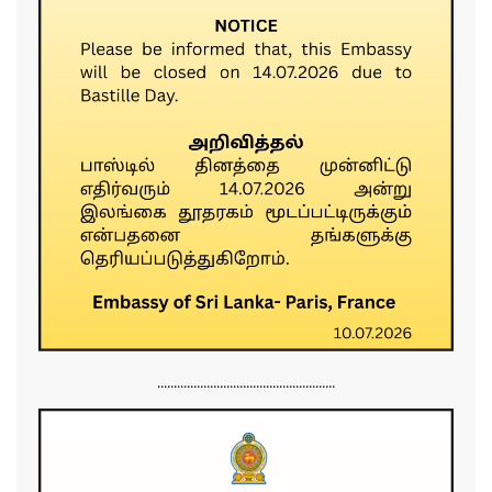
......................................................