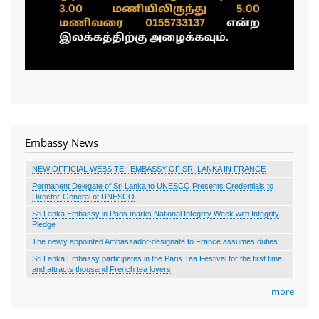
Embassy News
NEW OFFICIAL WEBSITE | EMBASSY OF SRI LANKA IN FRANCE
Permanent Delegate of Sri Lanka to UNESCO Presents Credentials to
Director-General of UNESCO
Sri Lanka Embassy in Paris marks National Integrity Week with Integrity
Pledge
The newly appointed Ambassador-designate to France assumes duties
Sri Lanka Embassy participates in the Paris Tea Festival for the first time
and attracts thousand French tea lovers
more