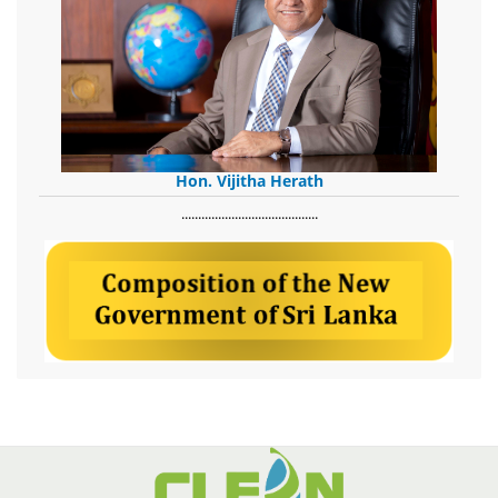
Hon. Vijitha Herath
​.........................................