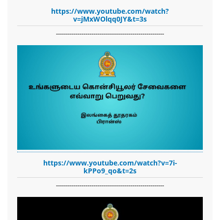
https://www.youtube.com/watch?
v=jMxWOlqq0JY&t=3s
-------------------------------------------------------
https://www.youtube.com/watch?v=7i-
kPPo9_qo&t=2s
-------------------------------------------------------