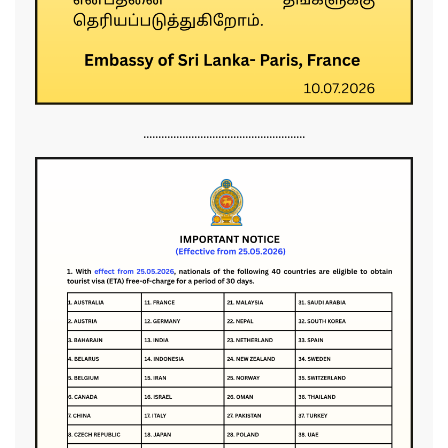
......................................................