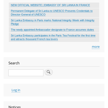
NEW OFFICIAL WEBSITE | EMBASSY OF SRI LANKA IN FRANCE
Permanent Delegate of Sri Lanka to UNESCO Presents Credentials to
Director-General of UNESCO
Sri Lanka Embassy in Paris marks National Integrity Week with Integrity
Pledge
The newly appointed Ambassador-designate to France assumes duties
Sri Lanka Embassy participates in the Paris Tea Festival for the first time
and attracts thousand French tea lovers
more
Search
Search
User
Log in
account
menu
Notices