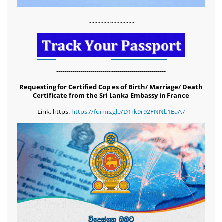
...............................
-------------------------------------------------------
Requesting for Certified Copies of Birth/ Marriage/ Death
Certificate from the Sri Lanka Embassy in France
Link: https:
https://forms.gle/D1rk9r92FNNb1EaA7