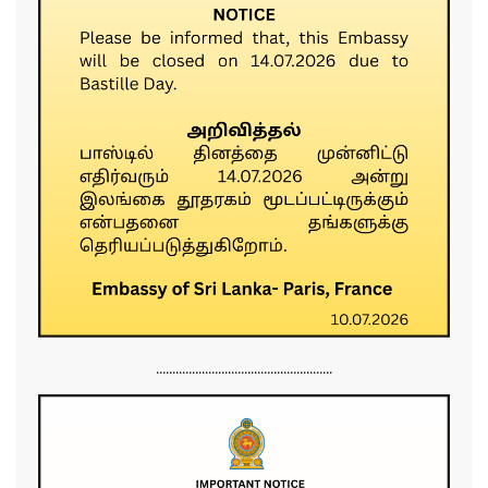
......................................................