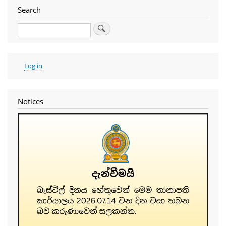
Search
Search
User
Log in
account
menu
Notices