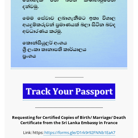
...............................
-------------------------------------------------------
Requesting for Certified Copies of Birth/ Marriage/ Death
Certificate from the Sri Lanka Embassy in France
Link: https:
https://forms.gle/D1rk9r92FNNb1EaA7